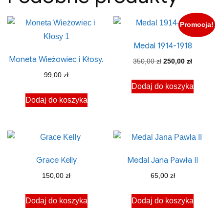
Promocja!
Medal 1914-1918
Moneta Wieżowiec i Kłosy.
Pierwotna
Aktualna
350,00
zł
250,00
zł
cena
cena
99,00
zł
Dodaj do koszyka
wynosiła:
wynosi:
Dodaj do koszyka
350,00 zł.
250,00 zł
Grace Kelly
Medal Jana Pawła II
150,00
zł
65,00
zł
Dodaj do koszyka
Dodaj do koszyka