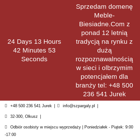
Skip
Sprzedam domenę
to
Meble-
content
Biesiadne.Com z
ponad 12 letnią
24 Days 13 Hours
tradycją na rynku z
42 Minutes 53
dużą
Seconds
rozpoznawalnością
w sieci i olbrzymim
potencjałem dla
branży tel: +48 500
236 541 Jurek
+48 500 236 541 Jurek
info@szpargaly.pl
32-300, Olkusz
Odbiór osobisty w miejscu wyprzedaży | Poniedziałek - Piątek: 9:00
-17:00