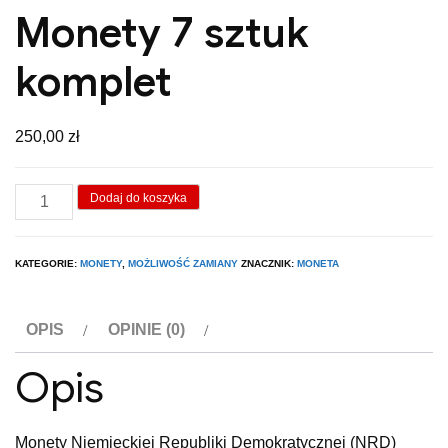
Monety 7 sztuk
komplet
250,00
zł
ilość
Dodaj do koszyka
Monety
7
KATEGORIE:
MONETY
,
MOŻLIWOŚĆ ZAMIANY
ZNACZNIK:
MONETA
sztuk
komplet
OPIS
OPINIE (0)
Opis
Monety Niemieckiej Republiki Demokratycznej (NRD)