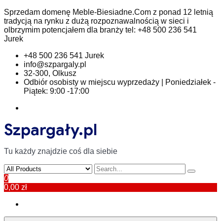
Skip
Sprzedam domenę Meble-Biesiadne.Com z ponad 12 letnią
to
tradycją na rynku z dużą rozpoznawalnością w sieci i
content
olbrzymim potencjałem dla branży tel: +48 500 236 541
Jurek
+48 500 236 541 Jurek
info@szpargaly.pl
32-300, Olkusz
Odbiór osobisty w miejscu wyprzedaży | Poniedziałek -
Piątek: 9:00 -17:00
Szpargały.pl
Tu każdy znajdzie coś dla siebie
0
0,00 zł