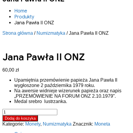
Home
Produkty
Jana Pawła II ONZ
Strona główna
/
Numizmatyka
/ Jana Pawła II ONZ
Jana Pawła II ONZ
60,00
zł
Upamiętnia przemówienie papieża Jana Pawła II
wygłoszone 2 października 1979 roku.
Na awersie widnieje wizerunek papieża oraz napis
„PRZEMÓWIENIE NA FORUM ONZ 2.10.1979”.
Medal srebro lustrzanka.
ilość
Jana
Dodaj do koszyka
Pawła
Kategorie:
Monety
,
Numizmatyka
Znacznik:
Moneta
II
ONZ