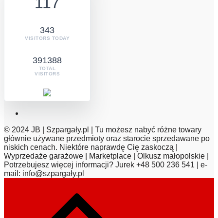
117
343
VISITORS TODAY
391388
TOTAL
VISITORS
© 2024 JB | Szpargały.pl | Tu możesz nabyć różne towary
głównie używane przedmioty oraz starocie sprzedawane po
niskich cenach. Niektóre naprawdę Cię zaskoczą |
Wyprzedaże garażowe | Marketplace | Olkusz małopolskie |
Potrzebujesz więcej informacji? Jurek +48 500 236 541 | e-
mail: info@szpargały.pl