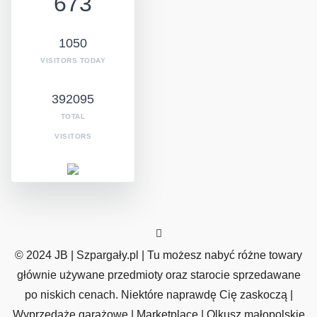
673
1050
VISITORS TODAY
392095
TOTAL
VISITORS
© 2024 JB | Szpargały.pl | Tu możesz nabyć różne towary
głównie używane przedmioty oraz starocie sprzedawane
po niskich cenach. Niektóre naprawdę Cię zaskoczą |
Wyprzedaże garażowe | Marketplace | Olkusz małopolskie