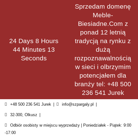
Skip
Sprzedam domenę
to
Meble-
content
Biesiadne.Com z
ponad 12 letnią
24 Days 8 Hours
tradycją na rynku z
44 Minutes 13
dużą
Seconds
rozpoznawalnością
w sieci i olbrzymim
potencjałem dla
branży tel: +48 500
236 541 Jurek
+48 500 236 541 Jurek
info@szpargaly.pl
32-300, Olkusz
Odbiór osobisty w miejscu wyprzedaży | Poniedziałek - Piątek: 9:00
-17:00