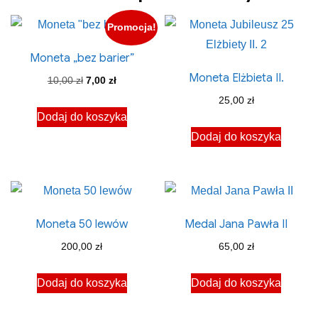
Promocja!
Moneta „bez barier”
Moneta Elżbieta II.
Pierwotna
Aktualna
10,00
zł
7,00
zł
cena
cena
25,00
zł
Dodaj do koszyka
wynosiła:
wynosi:
Dodaj do koszyka
10,00 zł.
7,00 zł.
Moneta 50 lewów
Medal Jana Pawła II
200,00
zł
65,00
zł
Dodaj do koszyka
Dodaj do koszyka