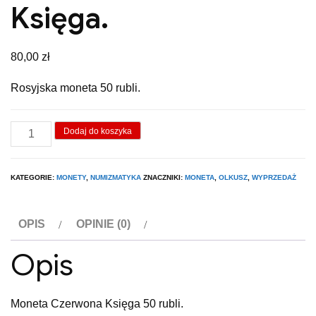
Księga.
80,00
zł
Rosyjska moneta 50 rubli.
ilość
Dodaj do koszyka
Moneta
Czerwona
KATEGORIE:
MONETY
,
NUMIZMATYKA
ZNACZNIKI:
MONETA
,
OLKUSZ
,
WYPRZEDAŻ
Księga.
OPIS
OPINIE (0)
Opis
Moneta Czerwona Księga 50 rubli.