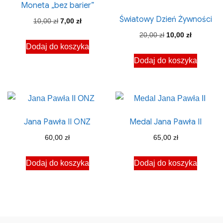
Moneta „bez barier”
Światowy Dzień Żywności
Pierwotna
Aktualna
10,00
zł
7,00
zł
cena
cena
Pierwotna
Aktualna
20,00
zł
10,00
zł
Dodaj do koszyka
wynosiła:
wynosi:
cena
cena
Dodaj do koszyka
10,00 zł.
7,00 zł.
wynosiła:
wynosi:
20,00 zł.
10,00 zł.
Jana Pawła II ONZ
Medal Jana Pawła II
60,00
zł
65,00
zł
Dodaj do koszyka
Dodaj do koszyka