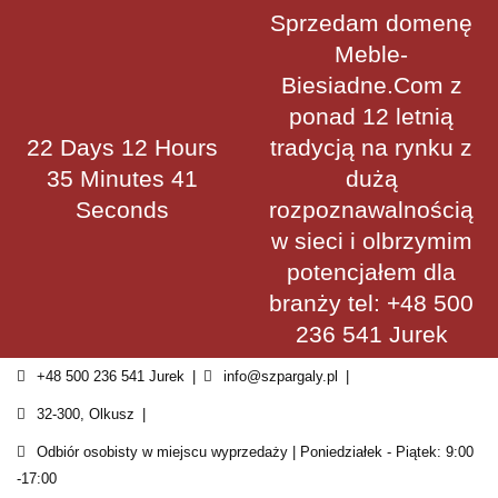
Skip
Sprzedam domenę
to
Meble-
content
Biesiadne.Com z
ponad 12 letnią
22 Days 12 Hours
tradycją na rynku z
35 Minutes 41
dużą
Seconds
rozpoznawalnością
w sieci i olbrzymim
potencjałem dla
branży tel: +48 500
236 541 Jurek
+48 500 236 541 Jurek
info@szpargaly.pl
32-300, Olkusz
Odbiór osobisty w miejscu wyprzedaży | Poniedziałek - Piątek: 9:00
-17:00