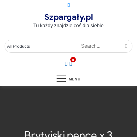
Szpargały.pl
Tu każdy znajdzie coś dla siebie
0
MENU
Brytyjski pence x 3