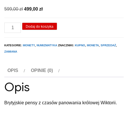
Pierwotna
Aktualna
599,00
zł
499,00
zł
cena
cena
wynosiła:
wynosi:
ilość
Dodaj do koszyka
599,00 zł.
499,00 zł.
Brytyjski
pence
KATEGORIE:
MONETY
,
NUMIZMATYKA
ZNACZNIKI:
KUPNO
,
MONETA
,
SPRZEDAŻ
,
x
ZAMIANA
3
OPIS
OPINIE (0)
Opis
Brytyjskie pensy z czasów panowania królowej Wiktorii.