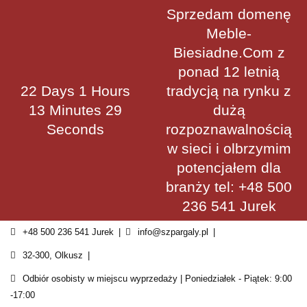
Skip
Sprzedam domenę
to
Meble-
content
Biesiadne.Com z
ponad 12 letnią
22 Days 1 Hours
tradycją na rynku z
13 Minutes 28
dużą
Seconds
rozpoznawalnością
w sieci i olbrzymim
potencjałem dla
branży tel: +48 500
236 541 Jurek
+48 500 236 541 Jurek
info@szpargaly.pl
32-300, Olkusz
Odbiór osobisty w miejscu wyprzedaży | Poniedziałek - Piątek: 9:00
-17:00