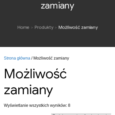
zamiany
Home
Produkty
Możliwość zamiany
Strona główna
/ Możliwość zamiany
Możliwość
zamiany
Posortowane
Wyświetlanie wszystkich wyników: 8
według