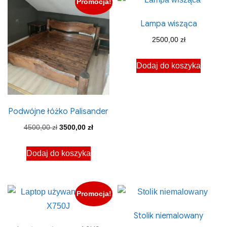
Promocja!
Lampa wisząca
2500,00
zł
Dodaj do koszyka
Podwójne łóżko Palisander
Pierwotna
Aktualna
4500,00
zł
3500,00
zł
cena
cena
Dodaj do koszyka
wynosiła:
wynosi:
4500,00 zł.
3500,00 zł.
Promocja!
Stolik niemalowany