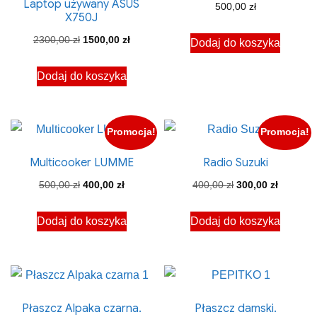
Laptop używany ASUS
500,00
zł
X750J
Pierwotna
Aktualna
2300,00
zł
1500,00
zł
Dodaj do koszyka
cena
cena
Dodaj do koszyka
wynosiła:
wynosi:
2300,00 zł.
1500,00 zł.
Promocja!
Promocja!
Multicooker LUMME
Radio Suzuki
Pierwotna
Aktualna
Pierwotna
Aktualna
500,00
zł
400,00
zł
400,00
zł
300,00
zł
cena
cena
cena
cena
Dodaj do koszyka
Dodaj do koszyka
wynosiła:
wynosi:
wynosiła:
wynosi:
500,00 zł.
400,00 zł.
400,00 zł.
300,00 zł
Płaszcz Alpaka czarna.
Płaszcz damski.