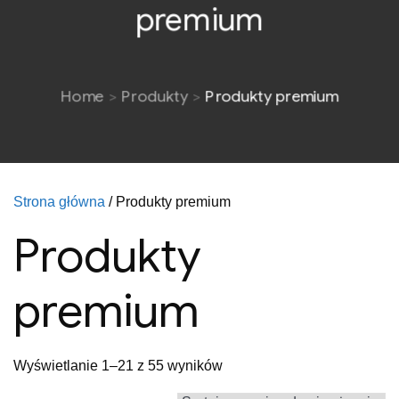
premium
Home
Produkty
Produkty premium
Strona główna
/ Produkty premium
Produkty
premium
Posortowane
Wyświetlanie 1–21 z 55 wyników
według