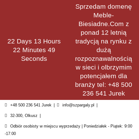
Skip
Sprzedam domenę
to
Meble-
content
Biesiadne.Com z
ponad 12 letnią
22 Days 13 Hours
tradycją na rynku z
22 Minutes 48
dużą
Seconds
rozpoznawalnością
w sieci i olbrzymim
potencjałem dla
branży tel: +48 500
236 541 Jurek
+48 500 236 541 Jurek
info@szpargaly.pl
32-300, Olkusz
Odbiór osobisty w miejscu wyprzedaży | Poniedziałek - Piątek: 9:00
-17:00