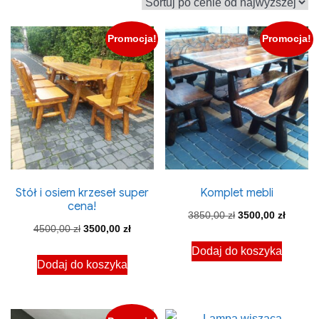
ceny:
od
Promocja!
Promocja!
wysokiej
do
niskiej
Stół i osiem krzeseł super
Komplet mebli
cena!
Pierwotna
Aktual
3850,00
zł
3500,00
zł
Pierwotna
Aktualna
4500,00
zł
3500,00
zł
cena
cena
cena
cena
Dodaj do koszyka
wynosiła:
wynosi:
Dodaj do koszyka
wynosiła:
wynosi:
3850,00 zł.
3500,00
4500,00 zł.
3500,00 zł.