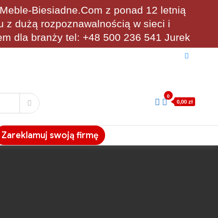
eble-Biesiadne.Com z ponad 12 letnią
u z dużą rozpoznawalnością w sieci i
em dla branży tel: +48 500 236 541 Jurek
0
0,00 zł
Zareklamuj swoją firmę