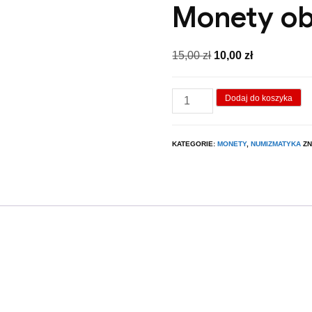
Monety o
Pierwotna
Aktualna
15,00
zł
10,00
zł
cena
cena
wynosiła:
wynosi:
ilość
Dodaj do koszyka
15,00 zł.
10,00 zł.
Monety
obiegowe
KATEGORIE:
MONETY
,
NUMIZMATYKA
ZN