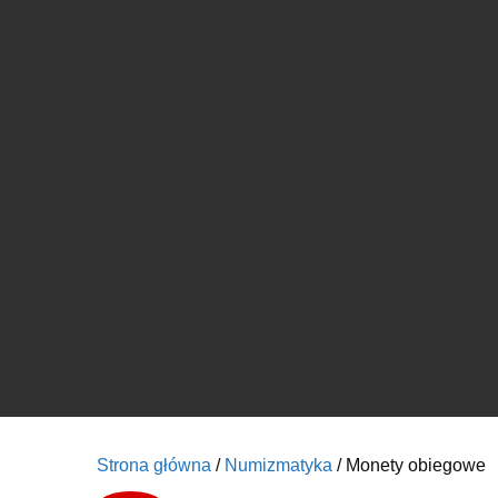
Strona główna
/
Numizmatyka
/ Monety obiegowe