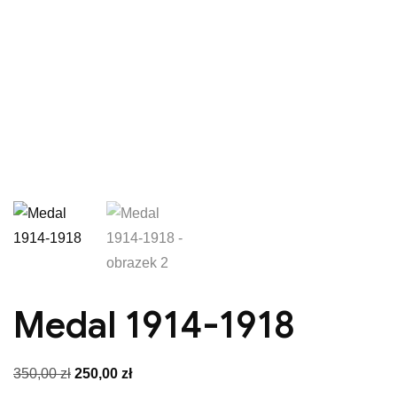
Medal 1914-1918
Pierwotna
Aktualna
350,00
zł
250,00
zł