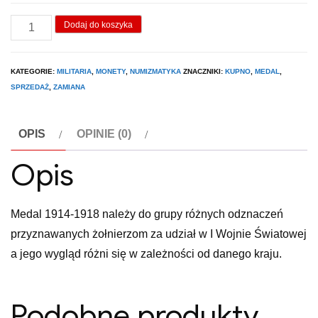
cena
cena
wynosiła:
wynosi:
ilość
Dodaj do koszyka
350,00 zł.
250,00 zł.
Medal
1914-
KATEGORIE:
MILITARIA
,
MONETY
,
NUMIZMATYKA
ZNACZNIKI:
KUPNO
,
MEDAL
,
1918
SPRZEDAŻ
,
ZAMIANA
OPIS
OPINIE (0)
Opis
Medal 1914-1918 należy do grupy różnych odznaczeń
przyznawanych żołnierzom za udział w I Wojnie Światowej
a jego wygląd różni się w zależności od danego kraju.
Podobne produkty