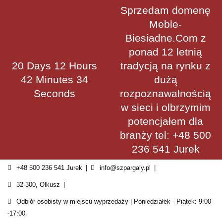
Skip
Sprzedam domenę
to
Meble-
content
Biesiadne.Com z
ponad 12 letnią
20 Days 12 Hours
tradycją na rynku z
42 Minutes 34
dużą
Seconds
rozpoznawalnością
w sieci i olbrzymim
potencjałem dla
branży tel: +48 500
236 541 Jurek
+48 500 236 541 Jurek
info@szpargaly.pl
32-300, Olkusz
Odbiór osobisty w miejscu wyprzedaży | Poniedziałek - Piątek: 9:00
-17:00