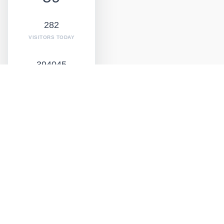
282
VISITORS TODAY
394045
TOTAL
VISITORS
© 2024 JB | Szpargały.pl | Tu możesz nabyć różne towary
głównie używane przedmioty oraz starocie sprzedawane
po niskich cenach. Niektóre naprawdę Cię zaskoczą |
Wyprzedaże garażowe | Marketplace | Olkusz małopolskie