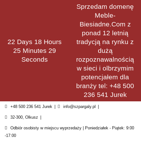
Skip
Sprzedam domenę
to
Meble-
content
Biesiadne.Com z
ponad 12 letnią
22 Days 18 Hours
tradycją na rynku z
25 Minutes 29
dużą
Seconds
rozpoznawalnością
w sieci i olbrzymim
potencjałem dla
branży tel: +48 500
236 541 Jurek
+48 500 236 541 Jurek
info@szpargaly.pl
32-300, Olkusz
Odbiór osobisty w miejscu wyprzedaży | Poniedziałek - Piątek: 9:00
-17:00