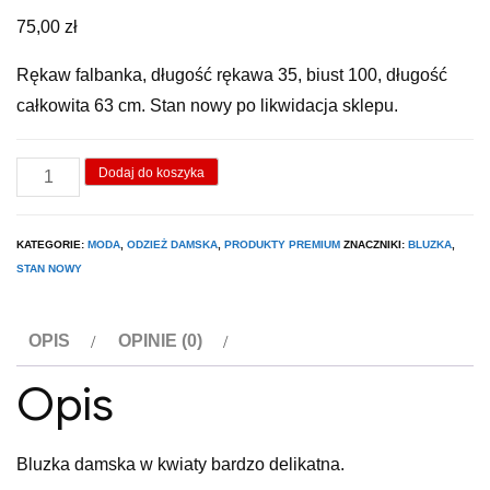
75,00
zł
Rękaw falbanka, długość rękawa 35, biust 100, długość
całkowita 63 cm. Stan nowy po likwidacja sklepu.
ilość
Dodaj do koszyka
Bluzka
wzór
KATEGORIE:
MODA
,
ODZIEŻ DAMSKA
,
PRODUKTY PREMIUM
ZNACZNIKI:
BLUZKA
,
kwiatowy.
STAN NOWY
OPIS
OPINIE (0)
Opis
Bluzka damska w kwiaty bardzo delikatna.