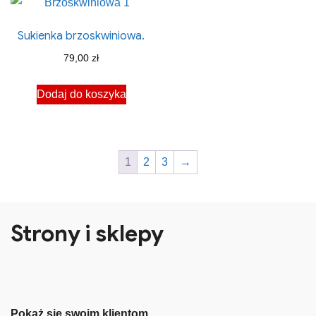
Sukienka brzoskwiniowa.
79,00
zł
Dodaj do koszyka
1
2
3
→
Strony i sklepy
Pokaż się swoim klientom.