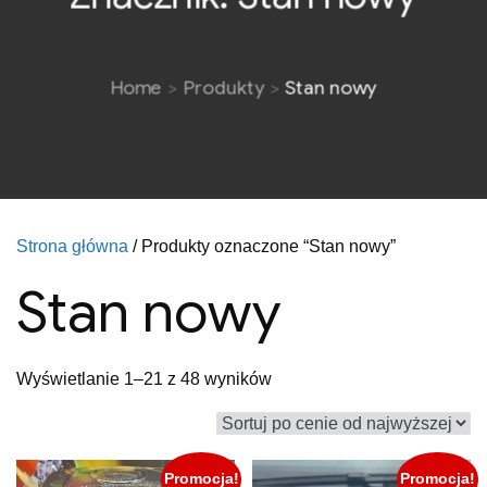
Home
Produkty
Stan nowy
Strona główna
/ Produkty oznaczone “Stan nowy”
Stan nowy
Posortowane
Wyświetlanie 1–21 z 48 wyników
według
ceny:
od
Promocja!
Promocja!