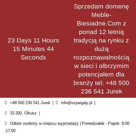
Skip
Sprzedam domenę
to
Meble-
content
Biesiadne.Com z
ponad 12 letnią
23 Days 11 Hours
tradycją na rynku z
15 Minutes 44
dużą
Seconds
rozpoznawalnością
w sieci i olbrzymim
potencjałem dla
branży tel: +48 500
236 541 Jurek
+48 500 236 541 Jurek
info@szpargaly.pl
32-300, Olkusz
Odbiór osobisty w miejscu wyprzedaży | Poniedziałek - Piątek: 9:00
-17:00