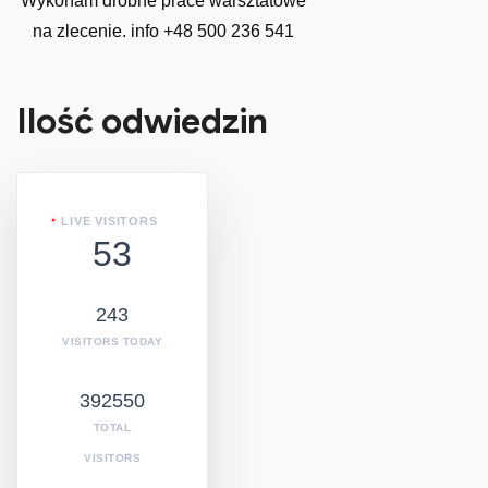
Wykonam drobne prace warsztatowe
na zlecenie. info +48 500 236 541
Ilość odwiedzin
LIVE VISITORS
53
243
VISITORS TODAY
392550
TOTAL
VISITORS