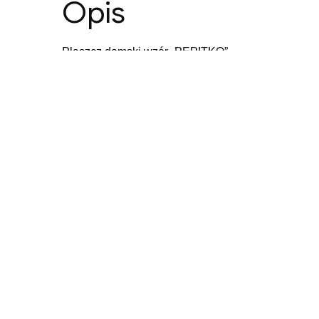
Opis
Płaszcz damski wzór „PEPITKO”
Podobne produkty
Sukienka brzoskwiniowa.
79,00
zł
Dodaj do koszyka