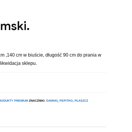
amski.
cm ,140 cm w biuście, długość 90 cm do prania w
likwidacja sklepu.
RODUKTY PREMIUM
ZNACZNIKI:
DAMSKI
,
PEPITKO
,
PŁASZCZ