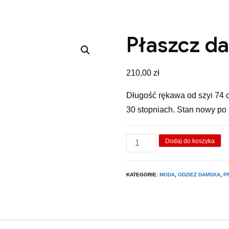
Płaszcz d
210,00
zł
Długość rękawa od szyi 74 
30 stopniach. Stan nowy po 
ilość
Dodaj do koszyka
Płaszcz
damski.
KATEGORIE:
MODA
,
ODZIEŻ DAMSKA
,
P