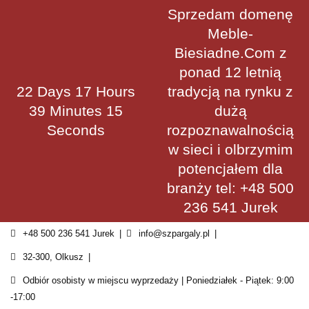
Skip
Sprzedam domenę
to
Meble-
content
Biesiadne.Com z
ponad 12 letnią
22 Days 17 Hours
tradycją na rynku z
39 Minutes 15
dużą
Seconds
rozpoznawalnością
w sieci i olbrzymim
potencjałem dla
branży tel: +48 500
236 541 Jurek
+48 500 236 541 Jurek
info@szpargaly.pl
32-300, Olkusz
Odbiór osobisty w miejscu wyprzedaży | Poniedziałek - Piątek: 9:00
-17:00