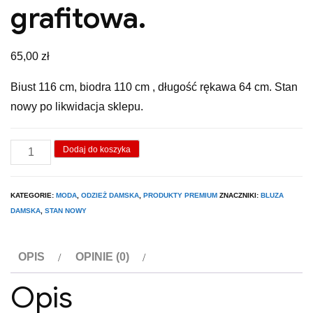
grafitowa.
65,00
zł
Biust 116 cm, biodra 110 cm , długość rękawa 64 cm. Stan
nowy po likwidacja sklepu.
ilość
Dodaj do koszyka
Bluza
damska
KATEGORIE:
MODA
,
ODZIEŻ DAMSKA
,
PRODUKTY PREMIUM
ZNACZNIKI:
BLUZA
grafitowa.
DAMSKA
,
STAN NOWY
OPIS
OPINIE (0)
Opis