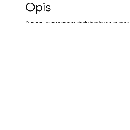
Opis
Sweterek szary warkocz ciepły idealny na chłodne 
Podobne produkty
Biała sukienka w rozmiarze L
170,00
zł
Dodaj do koszyka