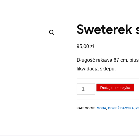
Sweterek 
95,00
zł
Długość rękawa 67 cm, bius
likwidacja sklepu.
ilość
Dodaj do koszyka
Sweterek
szary.
KATEGORIE:
MODA
,
ODZIEŻ DAMSKA
,
P