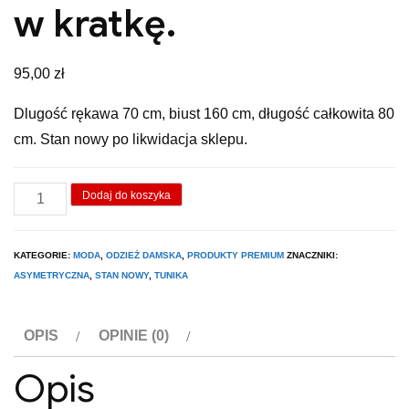
w kratkę.
95,00
zł
Dlugość rękawa 70 cm, biust 160 cm, długość całkowita 80
cm. Stan nowy po likwidacja sklepu.
ilość
Dodaj do koszyka
Tunika
asymetryczna
KATEGORIE:
MODA
,
ODZIEŻ DAMSKA
,
PRODUKTY PREMIUM
ZNACZNIKI:
w
ASYMETRYCZNA
,
STAN NOWY
,
TUNIKA
kratkę.
OPIS
OPINIE (0)
Opis