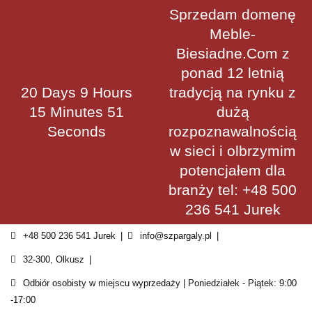
Skip
Sprzedam domenę
to
Meble-
content
Biesiadne.Com z
ponad 12 letnią
20 Days 9 Hours
tradycją na rynku z
15 Minutes 51
dużą
Seconds
rozpoznawalnością
w sieci i olbrzymim
potencjałem dla
branży tel: +48 500
236 541 Jurek
+48 500 236 541 Jurek
info@szpargaly.pl
32-300, Olkusz
Odbiór osobisty w miejscu wyprzedaży | Poniedziałek - Piątek: 9:00
-17:00