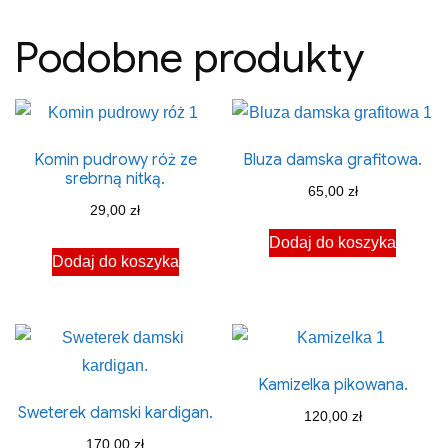
Podobne produkty
Komin pudrowy róż ze
Bluza damska grafitowa.
srebrną nitką.
65,00
zł
29,00
zł
Dodaj do koszyka
Dodaj do koszyka
Kamizelka pikowana.
Sweterek damski kardigan.
120,00
zł
170,00
zł