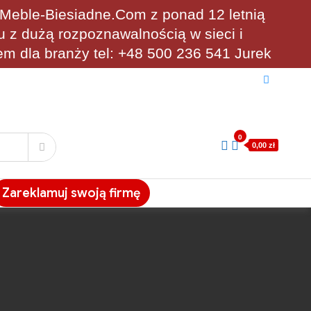
eble-Biesiadne.Com z ponad 12 letnią
u z dużą rozpoznawalnością w sieci i
em dla branży tel: +48 500 236 541 Jurek
0
0,00 zł
Zareklamuj swoją firmę