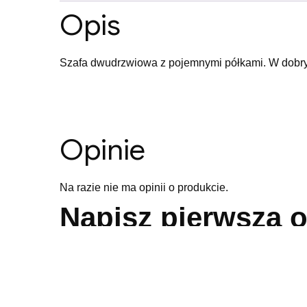
Opis
Szafa dwudrzwiowa z pojemnymi półkami. W dobry
Opinie
Na razie nie ma opinii o produkcie.
Napisz pierwszą 
Twój adres email nie zostanie opublikowany.
Wymaga
Twoja ocena
*