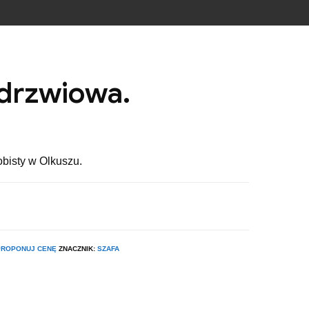
drzwiowa.
obisty w Olkuszu.
.
PROPONUJ CENĘ
ZNACZNIK:
SZAFA