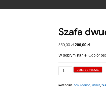
.
Szafa dwu
Pierwotna
Aktualna
350,00
zł
200,00
zł
cena
cena
W dobrym stanie. Odbiór os
wynosiła:
wynosi:
350,00 zł.
200,00 zł
ilość
Dodaj do koszyka
Szafa
dwudrzwiowa.
KATEGORIE:
DOM I OGRÓD
,
MEBLE
,
ZA