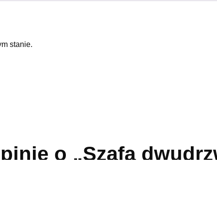
m stanie.
opinię o „Szafa dwudr
ne pola są oznaczone
*