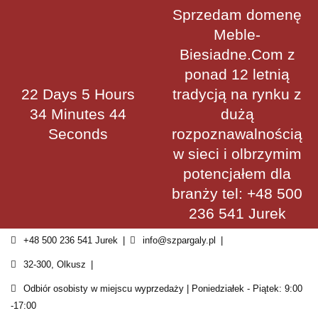
Skip
Sprzedam domenę
to
Meble-
content
Biesiadne.Com z
ponad 12 letnią
22 Days 5 Hours
tradycją na rynku z
34 Minutes 44
dużą
Seconds
rozpoznawalnością
w sieci i olbrzymim
potencjałem dla
branży tel: +48 500
236 541 Jurek
+48 500 236 541 Jurek
info@szpargaly.pl
32-300, Olkusz
Odbiór osobisty w miejscu wyprzedaży | Poniedziałek - Piątek: 9:00
-17:00