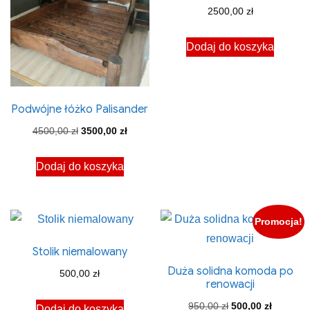
2500,00
zł
Dodaj do koszyka
Podwójne łóżko Palisander
Pierwotna
Aktualna
4500,00
zł
3500,00
zł
cena
cena
Dodaj do koszyka
wynosiła:
wynosi:
4500,00 zł.
3500,00 zł.
Promocja!
Stolik niemalowany
Duża solidna komoda po
500,00
zł
renowacji
Pierwotna
Aktualna
950,00
zł
500,00
zł
Dodaj do koszyka