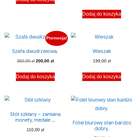
cena
cena
Dodaj do koszyka
wynosiła:
wynosi:
950,00 zł.
500,00 zł
Promocja!
Szafa dwudrzwiowa.
Wieszak
Pierwotna
Aktualna
350,00
zł
200,00
zł
199,00
zł
cena
cena
Dodaj do koszyka
Dodaj do koszyka
wynosiła:
wynosi:
350,00 zł.
200,00 zł.
Stół szklany – zamiana
monety, medale …
Fotel biurowy stan bardzo
dobry.
110,00
zł