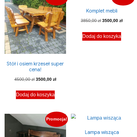
wysokiej
Komplet mebli
do
niskiej
Pierwotna
Aktual
3850,00
zł
3500,00
zł
cena
cena
Dodaj do koszyka
wynosiła:
wynosi:
3850,00 zł.
3500,00
Stół i osiem krzeseł super
cena!
Pierwotna
Aktualna
4500,00
zł
3500,00
zł
cena
cena
Dodaj do koszyka
wynosiła:
wynosi:
4500,00 zł.
3500,00 zł.
Promocja!
Lampa wisząca