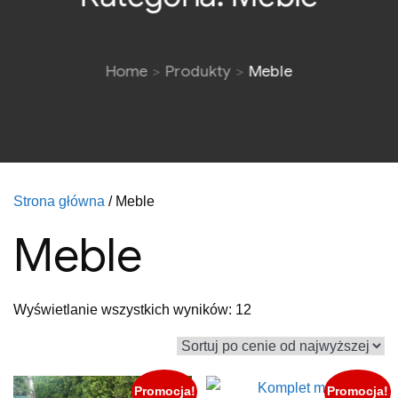
Home
Produkty
Meble
Strona główna
/ Meble
Meble
Posortowane
Wyświetlanie wszystkich wyników: 12
według
ceny:
od
Promocja!
Promocja!