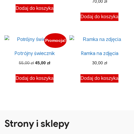
70,00
zł
Dodaj do koszyka
Dodaj do koszyka
Promocja!
Potrójny świecznik
Ramka na zdjęcia
Pierwotna
Aktualna
55,00
zł
45,00
zł
30,00
zł
cena
cena
Dodaj do koszyka
Dodaj do koszyka
wynosiła:
wynosi:
55,00 zł.
45,00 zł.
Strony i sklepy