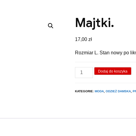
Majtki.
17,00
zł
Rozmiar L. Stan nowy po lik
ilość
Dodaj do koszyka
Majtki.
KATEGORIE:
MODA
,
ODZIEŻ DAMSKA
,
P