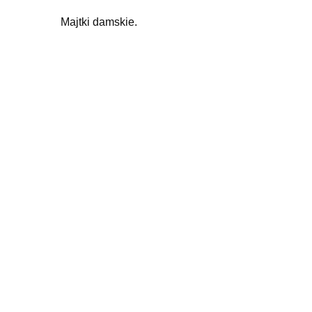
Majtki damskie.
Podobne produkty
Bluzka damska różowa.
Tun
65,00
zł
Dodaj do koszyka