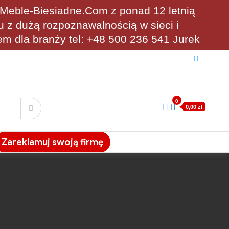
eble-Biesiadne.Com z ponad 12 letnią
u z dużą rozpoznawalnością w sieci i
em dla branży tel: +48 500 236 541 Jurek
0
0,00 zł
Zareklamuj swoją firmę