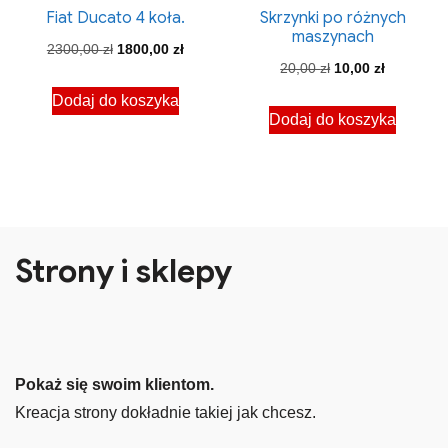
Fiat Ducato 4 koła.
Skrzynki po różnych
maszynach
Pierwotna
Aktualna
2300,00
zł
1800,00
zł
Pierwotna
Aktualna
20,00
zł
10,00
zł
cena
cena
cena
cena
Dodaj do koszyka
wynosiła:
wynosi:
Dodaj do koszyka
wynosiła:
wynosi:
2300,00 zł.
1800,00 zł.
20,00 zł.
10,00 zł.
Strony i sklepy
Pokaż się swoim klientom.
Kreacja strony dokładnie takiej jak chcesz.