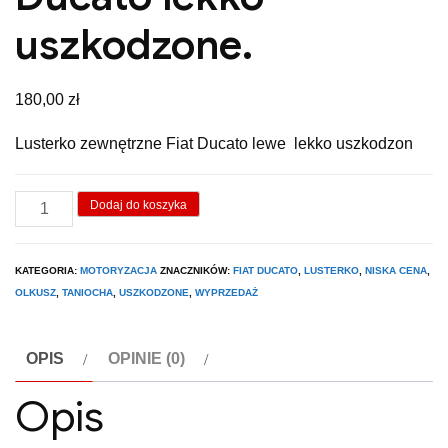
uszkodzone.
180,00
zł
Lusterko zewnętrzne Fiat Ducato lewe lekko uszkodzon
ilość
Dodaj do koszyka
Lusterko
lewe
KATEGORIA:
MOTORYZACJA
ZNACZNIKÓW:
FIAT DUCATO
,
LUSTERKO
,
NISKA CENA
,
Fiat
OLKUSZ
,
TANIOCHA
,
USZKODZONE
,
WYPRZEDAŻ
Ducato
lekko
OPIS
OPINIE (0)
uszkodzone.
Opis