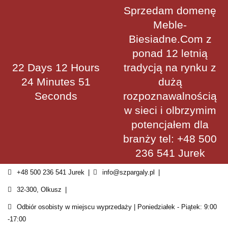
Skip
Sprzedam domenę
to
Meble-
content
Biesiadne.Com z
ponad 12 letnią
22 Days 12 Hours
tradycją na rynku z
24 Minutes 51
dużą
Seconds
rozpoznawalnością
w sieci i olbrzymim
potencjałem dla
branży tel: +48 500
236 541 Jurek
+48 500 236 541 Jurek
info@szpargaly.pl
32-300, Olkusz
Odbiór osobisty w miejscu wyprzedaży | Poniedziałek - Piątek: 9:00
-17:00