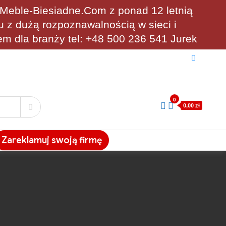
eble-Biesiadne.Com z ponad 12 letnią
u z dużą rozpoznawalnością w sieci i
em dla branży tel: +48 500 236 541 Jurek
0
0,00 zł
Zareklamuj swoją firmę