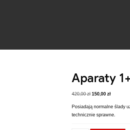
Aparaty 1+
Pierwotna
Aktualna
420,00
zł
150,00
zł
cena
cena
Posiadają normalne ślady u
wynosiła:
wynosi:
technicznie sprawne.
420,00 zł.
150,00 zł