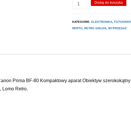
ilość
Dodaj do koszyka
Aparaty
1+1
KATEGORIE:
ELEKTRONIKA
,
FOTOGRAF
Gratis!
RERTO
,
RETRO GIEŁDA
,
WYPRZEDAŻ
Canon Prima BF-80 Kompaktowy aparat Obiektyw szerokokątny
, Lomo Retro.