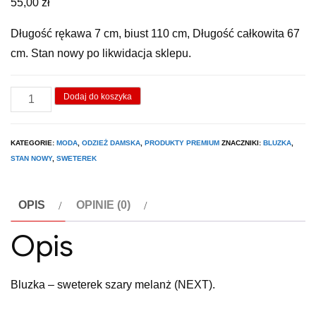
55,00
zł
Długość rękawa 7 cm, biust 110 cm, Długość całkowita 67
cm. Stan nowy po likwidacja sklepu.
ilość
Dodaj do koszyka
Bluzka
-
KATEGORIE:
MODA
,
ODZIEŻ DAMSKA
,
PRODUKTY PREMIUM
ZNACZNIKI:
BLUZKA
,
sweterek.
STAN NOWY
,
SWETEREK
OPIS
OPINIE (0)
Opis
Bluzka – sweterek szary melanż (NEXT).