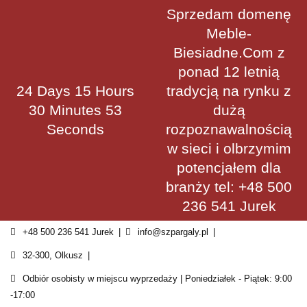
Skip
Sprzedam domenę
to
Meble-
content
Biesiadne.Com z
ponad 12 letnią
24 Days 15 Hours
tradycją na rynku z
30 Minutes 52
dużą
Seconds
rozpoznawalnością
w sieci i olbrzymim
potencjałem dla
branży tel: +48 500
236 541 Jurek
+48 500 236 541 Jurek
info@szpargaly.pl
32-300, Olkusz
Odbiór osobisty w miejscu wyprzedaży | Poniedziałek - Piątek: 9:00
-17:00