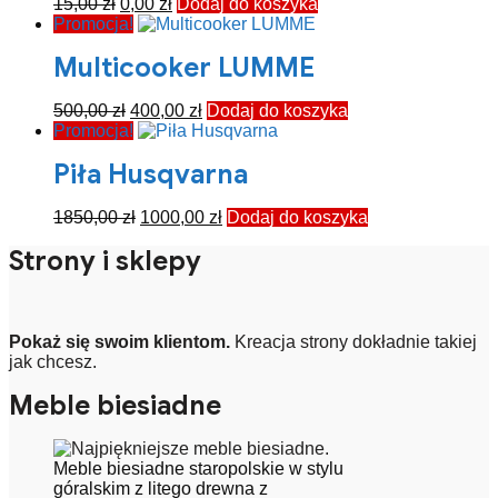
Pierwotna
Aktualna
15,00
zł
0,00
zł
Dodaj do koszyka
cena
cena
Promocja!
wynosiła:
wynosi:
Multicooker LUMME
15,00 zł.
0,00 zł.
Pierwotna
Aktualna
500,00
zł
400,00
zł
Dodaj do koszyka
cena
cena
Promocja!
wynosiła:
wynosi:
Piła Husqvarna
500,00 zł.
400,00 zł.
Pierwotna
Aktualna
1850,00
zł
1000,00
zł
Dodaj do koszyka
cena
cena
Strony i sklepy
wynosiła:
wynosi:
1850,00 zł.
1000,00 zł.
Pokaż się swoim klientom.
Kreacja strony dokładnie takiej
jak chcesz.
Meble biesiadne
Meble biesiadne staropolskie w stylu
góralskim z litego drewna z