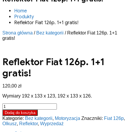
Home
Produkty
Reflektor Fiat 126p. 1+1 gratis!
Strona główna
/
Bez kategorii
/ Reflektor Fiat 126p. 1+1
gratis!
Reflektor Fiat 126p. 1+1
gratis!
120,00
zł
Wymiary 192 x 133 x 123, 192 x 133 x 126.
ilość
Reflektor
Dodaj do koszyka
Fiat
Kategorie:
Bez kategorii
,
Motoryzacja
Znaczniki:
Fiat 126p
,
126p.
Olkusz
,
Reflektor
,
Wyprzedaż
1+1