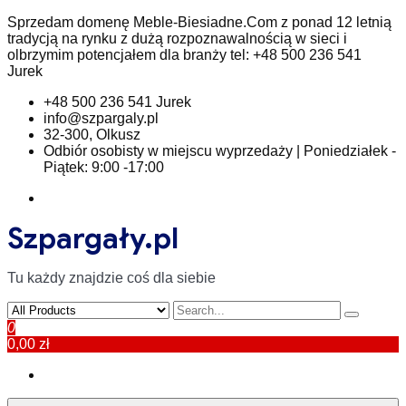
Skip
Sprzedam domenę Meble-Biesiadne.Com z ponad 12 letnią
to
tradycją na rynku z dużą rozpoznawalnością w sieci i
content
olbrzymim potencjałem dla branży tel: +48 500 236 541
Jurek
+48 500 236 541 Jurek
info@szpargaly.pl
32-300, Olkusz
Odbiór osobisty w miejscu wyprzedaży | Poniedziałek -
Piątek: 9:00 -17:00
Szpargały.pl
Tu każdy znajdzie coś dla siebie
0
0,00 zł