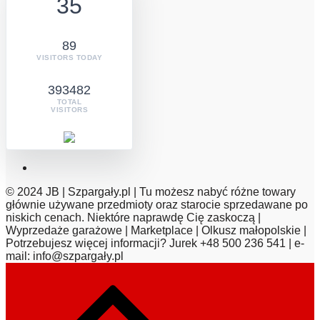
35
89
VISITORS TODAY
393482
TOTAL
VISITORS
© 2024 JB | Szpargały.pl | Tu możesz nabyć różne towary
głównie używane przedmioty oraz starocie sprzedawane po
niskich cenach. Niektóre naprawdę Cię zaskoczą |
Wyprzedaże garażowe | Marketplace | Olkusz małopolskie |
Potrzebujesz więcej informacji? Jurek +48 500 236 541 | e-
mail: info@szpargały.pl