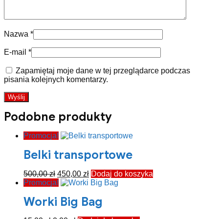
Nazwa
*
E-mail
*
Zapamiętaj moje dane w tej przeglądarce podczas
pisania kolejnych komentarzy.
Podobne produkty
Promocja!
Belki transportowe
Pierwotna
Aktualna
500,00
zł
450,00
zł
Dodaj do koszyka
cena
cena
Promocja!
wynosiła:
wynosi:
Worki Big Bag
500,00 zł.
450,00 zł.