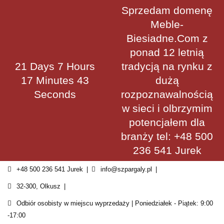
Skip
Sprzedam domenę
to
Meble-
content
Biesiadne.Com z
ponad 12 letnią
21 Days 7 Hours
tradycją na rynku z
17 Minutes 42
dużą
Seconds
rozpoznawalnością
w sieci i olbrzymim
potencjałem dla
branży tel: +48 500
236 541 Jurek
+48 500 236 541 Jurek
info@szpargaly.pl
32-300, Olkusz
Odbiór osobisty w miejscu wyprzedaży | Poniedziałek - Piątek: 9:00
-17:00