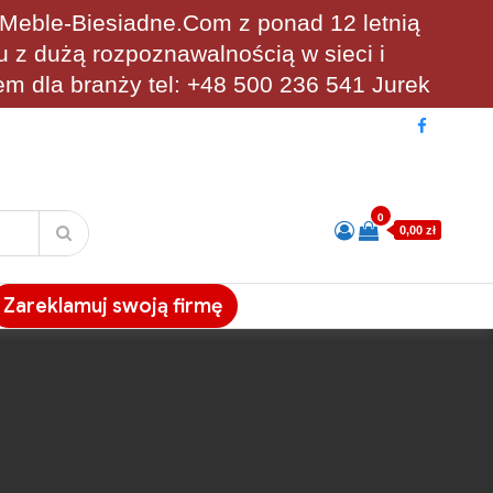
eble-Biesiadne.Com z ponad 12 letnią
u z dużą rozpoznawalnością w sieci i
em dla branży tel: +48 500 236 541 Jurek
0
0,00 zł
Zareklamuj swoją firmę