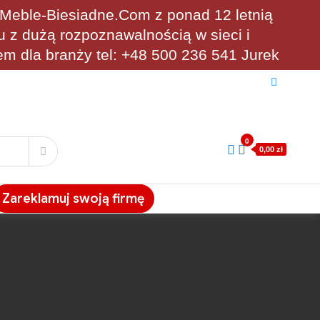
eble-Biesiadne.Com z ponad 12 letnią
u z dużą rozpoznawalnością w sieci i
em dla branży tel: +48 500 236 541 Jurek
0
0,00 zł
Zareklamuj swoją firmę