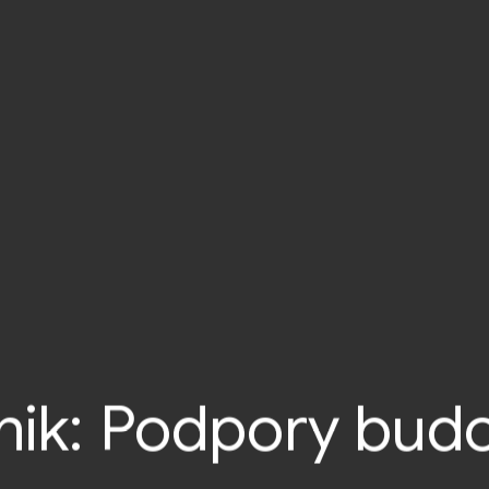
nik:
Podpory bud