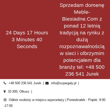
Skip
Sprzedam domenę
to
Meble-
content
Biesiadne.Com z
ponad 12 letnią
24 Days 17 Hours
tradycją na rynku z
3 Minutes 40
dużą
Seconds
rozpoznawalnością
w sieci i olbrzymim
potencjałem dla
branży tel: +48 500
236 541 Jurek
+48 500 236 541 Jurek
info@szpargaly.pl
32-300, Olkusz
Odbiór osobisty w miejscu wyprzedaży | Poniedziałek - Piątek: 9:00
-17:00