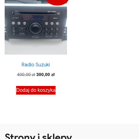
Radio Suzuki
Pierwotna
Aktualna
400,00
zł
300,00
zł
cena
cena
Dodaj do koszyka
wynosiła:
wynosi:
400,00 zł.
300,00 zł.
Strony i sklepy