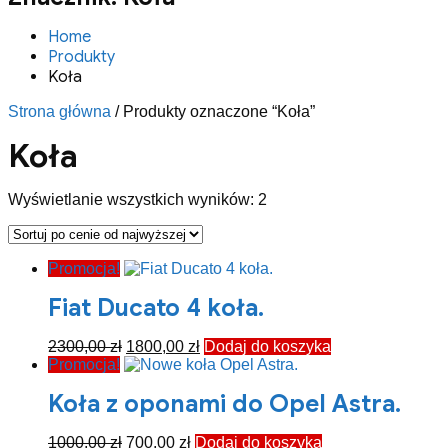
Home
Produkty
Koła
Strona główna
/ Produkty oznaczone “Koła”
Koła
Posortowane
Wyświetlanie wszystkich wyników: 2
według
ceny:
od
Promocja!
wysokiej
do
Fiat Ducato 4 koła.
niskiej
Pierwotna
Aktualna
2300,00
zł
1800,00
zł
Dodaj do koszyka
cena
cena
Promocja!
wynosiła:
wynosi:
Koła z oponami do Opel Astra.
2300,00 zł.
1800,00 zł.
Pierwotna
Aktualna
1000,00
zł
700,00
zł
Dodaj do koszyka