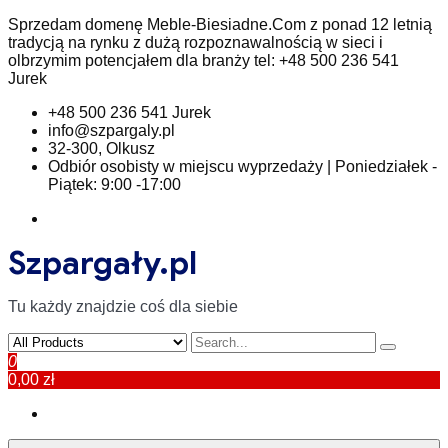
Skip
Sprzedam domenę Meble-Biesiadne.Com z ponad 12 letnią
to
tradycją na rynku z dużą rozpoznawalnością w sieci i
content
olbrzymim potencjałem dla branży tel: +48 500 236 541
Jurek
+48 500 236 541 Jurek
info@szpargaly.pl
32-300, Olkusz
Odbiór osobisty w miejscu wyprzedaży | Poniedziałek -
Piątek: 9:00 -17:00
Szpargały.pl
Tu każdy znajdzie coś dla siebie
0
0,00 zł