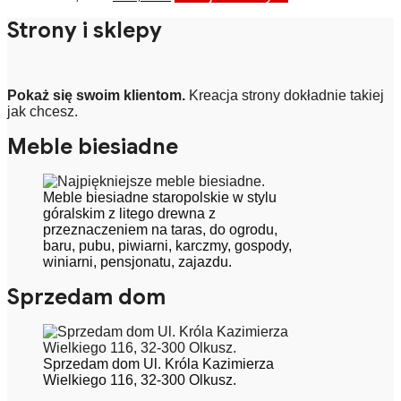
cena
cena
Strony i sklepy
wynosiła:
wynosi:
1000,00 zł.
700,00 zł.
Pokaż się swoim klientom.
Kreacja strony dokładnie takiej
jak chcesz.
Meble biesiadne
Meble biesiadne staropolskie w stylu
góralskim z litego drewna z
przeznaczeniem na taras, do ogrodu,
baru, pubu, piwiarni, karczmy, gospody,
winiarni, pensjonatu, zajazdu.
Sprzedam dom
Sprzedam dom Ul. Króla Kazimierza
Wielkiego 116, 32-300 Olkusz.