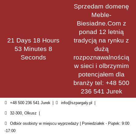
Skip
Sprzedam domenę
to
Meble-
content
Biesiadne.Com z
ponad 12 letnią
21 Days 18 Hours
tradycją na rynku z
53 Minutes 7
dużą
Seconds
rozpoznawalnością
w sieci i olbrzymim
potencjałem dla
branży tel: +48 500
236 541 Jurek
+48 500 236 541 Jurek
info@szpargaly.pl
32-300, Olkusz
Odbiór osobisty w miejscu wyprzedaży | Poniedziałek - Piątek: 9:00
-17:00