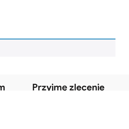
m
Przyjmę zlecenie
azimierza