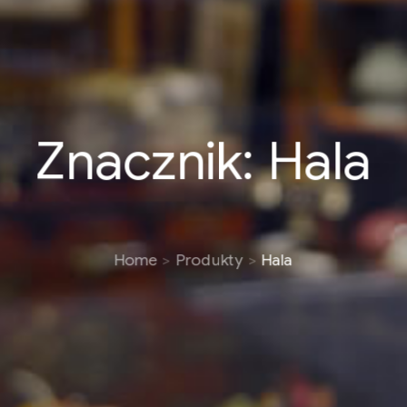
Znacznik:
Hala
Home
Produkty
Hala