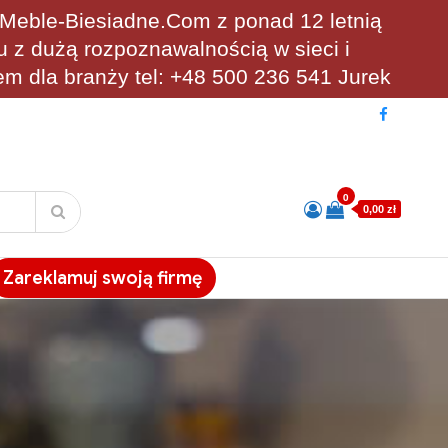
eble-Biesiadne.Com z ponad 12 letnią
u z dużą rozpoznawalnością w sieci i
em dla branży tel: +48 500 236 541 Jurek
0
0,00 zł
Zareklamuj swoją firmę