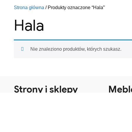
Strona główna
/ Produkty oznaczone “Hala”
Hala
Nie znaleziono produktów, których szukasz.
Strony i sklepy
Mebl
Meble bie
Pokaż się swoim klientom.
góra
Kreacja strony dokładnie takiej jak