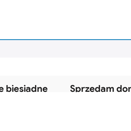
e biesiadne
Sprzedam do
siadne staropolskie w stylu
lskim z litego drewna z
Sprzedam dom Ul. Króla K