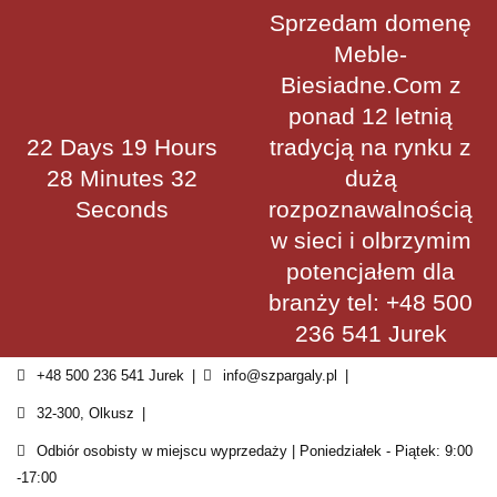
Skip
Sprzedam domenę
to
Meble-
content
Biesiadne.Com z
ponad 12 letnią
22 Days 19 Hours
tradycją na rynku z
28 Minutes 32
dużą
Seconds
rozpoznawalnością
w sieci i olbrzymim
potencjałem dla
branży tel: +48 500
236 541 Jurek
+48 500 236 541 Jurek
info@szpargaly.pl
32-300, Olkusz
Odbiór osobisty w miejscu wyprzedaży | Poniedziałek - Piątek: 9:00
-17:00