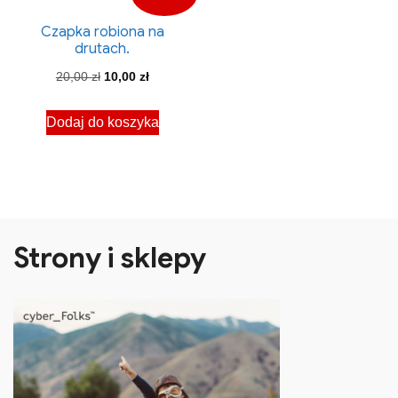
Czapka robiona na
drutach.
Pierwotna
Aktualna
20,00
zł
10,00
zł
cena
cena
Dodaj do koszyka
wynosiła:
wynosi:
20,00 zł.
10,00 zł.
Strony i sklepy