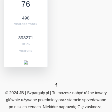
76
498
VISITORS TODAY
393271
TOTAL
VISITORS
© 2024 JB | Szpargały.pl | Tu możesz nabyć różne towary
głównie używane przedmioty oraz starocie sprzedawane
po niskich cenach. Niektóre naprawdę Cię zaskoczą |