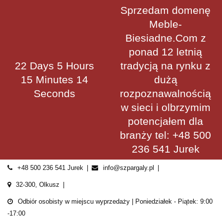
Skip
Sprzedam domenę
to
Meble-
content
Biesiadne.Com z
ponad 12 letnią
22 Days 5 Hours
tradycją na rynku z
15 Minutes 14
dużą
Seconds
rozpoznawalnością
w sieci i olbrzymim
potencjałem dla
branży tel: +48 500
236 541 Jurek
+48 500 236 541 Jurek
info@szpargaly.pl
32-300, Olkusz
Odbiór osobisty w miejscu wyprzedaży | Poniedziałek - Piątek: 9:00
-17:00