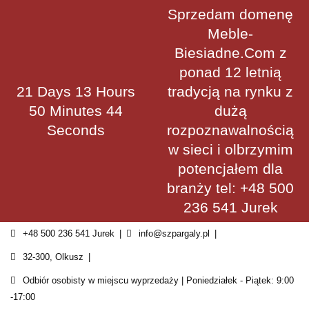
Skip
Sprzedam domenę
to
Meble-
content
Biesiadne.Com z
ponad 12 letnią
21 Days 13 Hours
tradycją na rynku z
50 Minutes 44
dużą
Seconds
rozpoznawalnością
w sieci i olbrzymim
potencjałem dla
branży tel: +48 500
236 541 Jurek
+48 500 236 541 Jurek
info@szpargaly.pl
32-300, Olkusz
Odbiór osobisty w miejscu wyprzedaży | Poniedziałek - Piątek: 9:00
-17:00