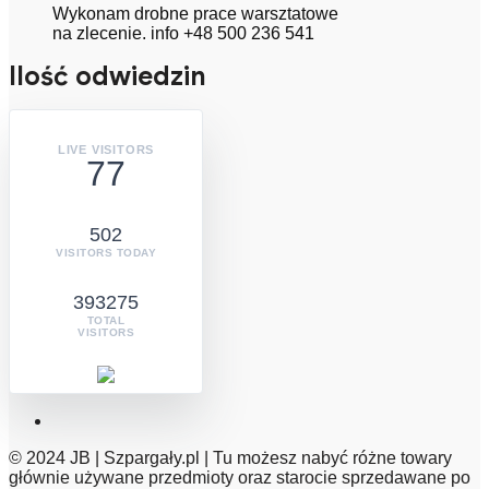
Wykonam drobne prace warsztatowe
na zlecenie. info +48 500 236 541
Ilość odwiedzin
LIVE VISITORS
77
502
VISITORS TODAY
393275
TOTAL
VISITORS
© 2024 JB | Szpargały.pl | Tu możesz nabyć różne towary
głównie używane przedmioty oraz starocie sprzedawane po