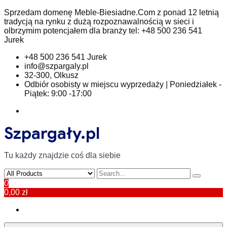
Skip
Sprzedam domenę Meble-Biesiadne.Com z ponad 12 letnią
to
tradycją na rynku z dużą rozpoznawalnością w sieci i
content
olbrzymim potencjałem dla branży tel: +48 500 236 541
Jurek
+48 500 236 541 Jurek
info@szpargaly.pl
32-300, Olkusz
Odbiór osobisty w miejscu wyprzedaży | Poniedziałek -
Piątek: 9:00 -17:00
Szpargały.pl
Tu każdy znajdzie coś dla siebie
0
0,00 zł