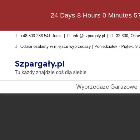
Skip
to
24 Days 8 Hours 0 Minutes 5
content
+48 500 236 541 Jurek
info@szpargaly.pl
32-300, Olku
Odbiór osobisty w miejscu wyprzedaży | Poniedziałek - Piątek: 9:
Szpargały.pl
Tu każdy znajdzie coś dla siebie
Wyprzedaże Garażowe