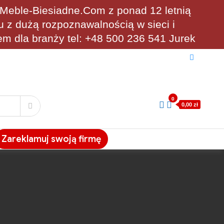
eble-Biesiadne.Com z ponad 12 letnią
u z dużą rozpoznawalnością w sieci i
em dla branży tel: +48 500 236 541 Jurek
0
0,00 zł
Zareklamuj swoją firmę