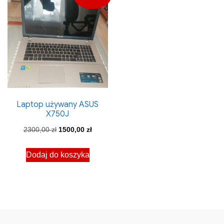
Laptop używany ASUS
X750J
Pierwotna
Aktualna
2300,00
zł
1500,00
zł
cena
cena
Dodaj do koszyka
wynosiła:
wynosi:
2300,00 zł.
1500,00 zł.