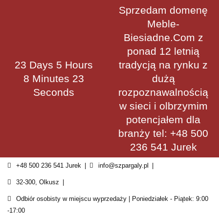
Skip
Sprzedam domenę
to
Meble-
content
Biesiadne.Com z
ponad 12 letnią
23 Days 5 Hours
tradycją na rynku z
8 Minutes 22
dużą
Seconds
rozpoznawalnością
w sieci i olbrzymim
potencjałem dla
branży tel: +48 500
236 541 Jurek
+48 500 236 541 Jurek
info@szpargaly.pl
32-300, Olkusz
Odbiór osobisty w miejscu wyprzedaży | Poniedziałek - Piątek: 9:00
-17:00