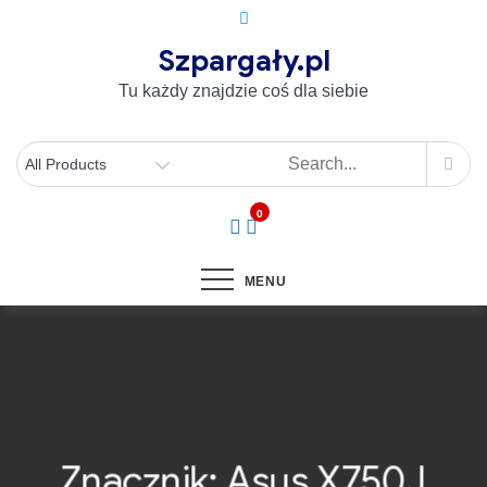
Szpargały.pl
Tu każdy znajdzie coś dla siebie
0
MENU
Znacznik:
Asus X750J