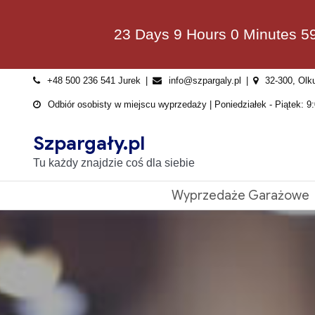
Skip
to
23 Days 9 Hours 0 Minutes 5
content
+48 500 236 541 Jurek
info@szpargaly.pl
32-300, Olk
Odbiór osobisty w miejscu wyprzedaży | Poniedziałek - Piątek: 9:
Szpargały.pl
Tu każdy znajdzie coś dla siebie
Wyprzedaże Garażowe