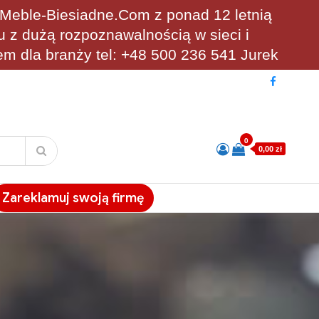
eble-Biesiadne.Com z ponad 12 letnią
u z dużą rozpoznawalnością w sieci i
em dla branży tel: +48 500 236 541 Jurek
0
0,00 zł
Zareklamuj swoją firmę