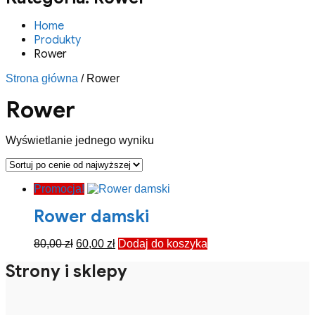
Home
Produkty
Rower
Strona główna
/ Rower
Rower
Wyświetlanie jednego wyniku
Promocja!
Rower damski
Pierwotna
Aktualna
80,00
zł
60,00
zł
Dodaj do koszyka
cena
cena
Strony i sklepy
wynosiła:
wynosi:
80,00 zł.
60,00 zł.