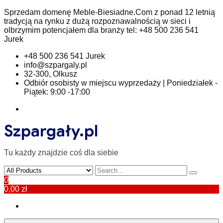
Skip
Sprzedam domenę Meble-Biesiadne.Com z ponad 12 letnią
to
tradycją na rynku z dużą rozpoznawalnością w sieci i
content
olbrzymim potencjałem dla branży tel: +48 500 236 541
Jurek
+48 500 236 541 Jurek
info@szpargaly.pl
32-300, Olkusz
Odbiór osobisty w miejscu wyprzedaży | Poniedziałek -
Piątek: 9:00 -17:00
Szpargały.pl
Tu każdy znajdzie coś dla siebie
0
0,00 zł