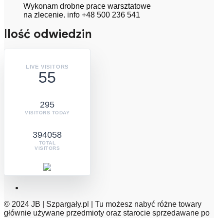
Wykonam drobne prace warsztatowe
na zlecenie. info +48 500 236 541
Ilość odwiedzin
LIVE VISITORS
55
295
VISITORS TODAY
394058
TOTAL
VISITORS
© 2024 JB | Szpargały.pl | Tu możesz nabyć różne towary
głównie używane przedmioty oraz starocie sprzedawane po