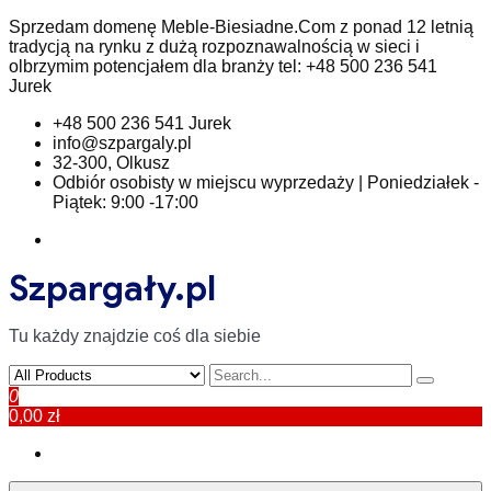
Skip
Sprzedam domenę Meble-Biesiadne.Com z ponad 12 letnią
to
tradycją na rynku z dużą rozpoznawalnością w sieci i
content
olbrzymim potencjałem dla branży tel: +48 500 236 541
Jurek
+48 500 236 541 Jurek
info@szpargaly.pl
32-300, Olkusz
Odbiór osobisty w miejscu wyprzedaży | Poniedziałek -
Piątek: 9:00 -17:00
Szpargały.pl
Tu każdy znajdzie coś dla siebie
0
0,00 zł