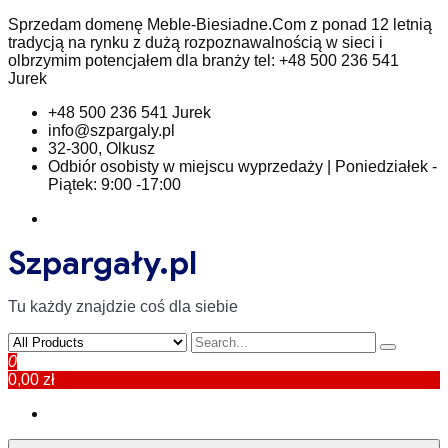
Skip
Sprzedam domenę Meble-Biesiadne.Com z ponad 12 letnią
to
tradycją na rynku z dużą rozpoznawalnością w sieci i
content
olbrzymim potencjałem dla branży tel: +48 500 236 541
Jurek
+48 500 236 541 Jurek
info@szpargaly.pl
32-300, Olkusz
Odbiór osobisty w miejscu wyprzedaży | Poniedziałek -
Piątek: 9:00 -17:00
Szpargały.pl
Tu każdy znajdzie coś dla siebie
0
0,00 zł