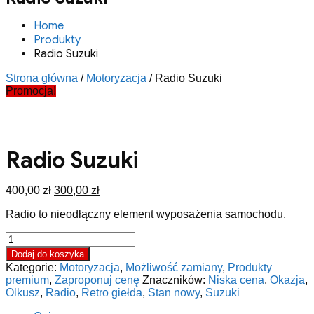
Home
Produkty
Radio Suzuki
Strona główna
/
Motoryzacja
/ Radio Suzuki
Promocja!
Radio Suzuki
Pierwotna
Aktualna
400,00
zł
300,00
zł
cena
cena
Radio to nieodłączny element wyposażenia samochodu.
wynosiła:
wynosi:
400,00 zł.
300,00 zł.
ilość
Radio
Dodaj do koszyka
Suzuki
Kategorie:
Motoryzacja
,
Możliwość zamiany
,
Produkty
premium
,
Zaproponuj cenę
Znaczników:
Niska cena
,
Okazja
,
Olkusz
,
Radio
,
Retro giełda
,
Stan nowy
,
Suzuki