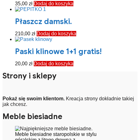
35,00
zł
Dodaj do koszyka
Płaszcz damski.
210,00
zł
Dodaj do koszyka
Paski klinowe 1+1 gratis!
20,00
zł
Dodaj do koszyka
Strony i sklepy
Pokaż się swoim klientom.
Kreacja strony dokładnie takiej
jak chcesz.
Meble biesiadne
Meble biesiadne staropolskie w stylu
góralskim z litego drewna z